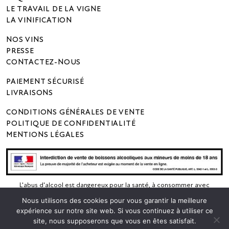
LE TRAVAIL DE LA VIGNE
LA VINIFICATION
NOS VINS
PRESSE
CONTACTEZ-NOUS
PAIEMENT SÉCURISÉ
LIVRAISONS
CONDITIONS GÉNÉRALES DE VENTE
POLITIQUE DE CONFIDENTIALITÉ
MENTIONS LÉGALES
L'abus d'alcool est dangereux pour la santé, à consommer avec
modération .
Nous utilisons des cookies pour vous garantir la meilleure
expérience sur notre site web. Si vous continuez à utiliser ce
site, nous supposerons que vous en êtes satisfait.
CHÂTEAU YVONNE - 16 RUE ANTOINE CRISTAL - 49730